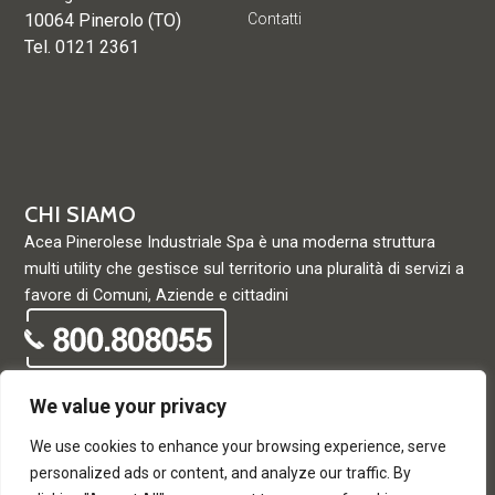
10064 Pinerolo (TO)
Contatti
Tel. 0121 2361
CHI SIAMO
Acea Pinerolese Industriale Spa è una moderna struttura
multi utility che gestisce sul territorio una pluralità di servizi a
favore di Comuni, Aziende e cittadini
We value your privacy
We use cookies to enhance your browsing experience, serve
© Acea Pinerolese Industriale S.p.a. – Tutti i diritti riservati. Via
personalized ads or content, and analyze our traffic. By
Vigone 42 - 10064 Pinerolo - P. Iva e Registro delle imprese di