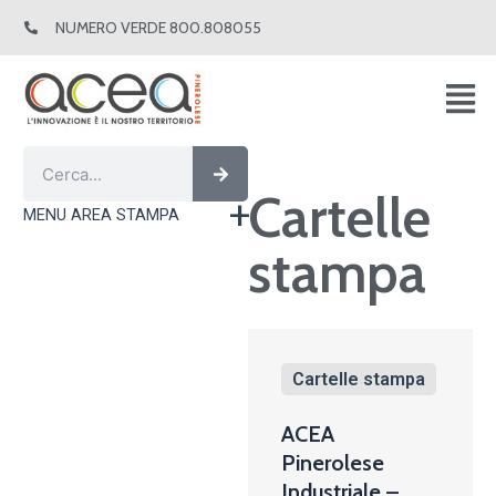
Vai
NUMERO VERDE 800.808055
al
contenuto
Cerca
Cerca
Cartelle
MENU AREA STAMPA
stampa
Cartelle stampa
ACEA
Pinerolese
Industriale –