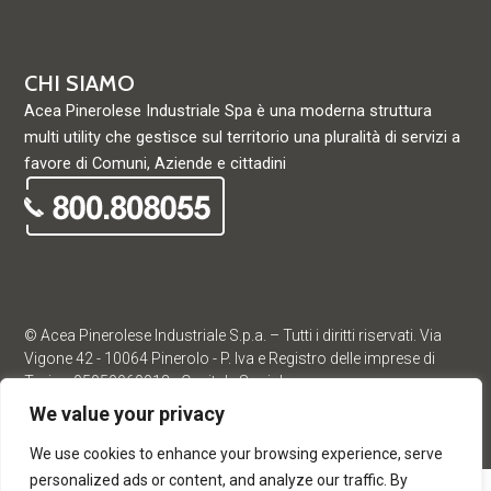
CHI SIAMO
Acea Pinerolese Industriale Spa è una moderna struttura
multi utility che gestisce sul territorio una pluralità di servizi a
favore di Comuni, Aziende e cittadini
© Acea Pinerolese Industriale S.p.a. – Tutti i diritti riservati. Via
Vigone 42 - 10064 Pinerolo - P. Iva e Registro delle imprese di
Torino 05059960012 - Capitale Sociale
33.915.698,68 REA di Torino: 680448
We value your privacy
T
F
w
a
We use cookies to enhance your browsing experience, serve
i
c
personalized ads or content, and analyze our traffic. By
t
e