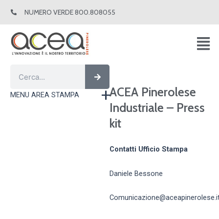
Vai
NUMERO VERDE 800.808055
al
contenuto
Cerca
Cerca
ACEA Pinerolese
MENU AREA STAMPA
Industriale – Press
kit
Contatti Ufficio Stampa
Daniele Bessone
Comunicazione@aceapinerolese.i