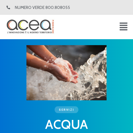
Vai
NUMERO VERDE 800.808055
al
contenuto
SERVIZI
ACQUA