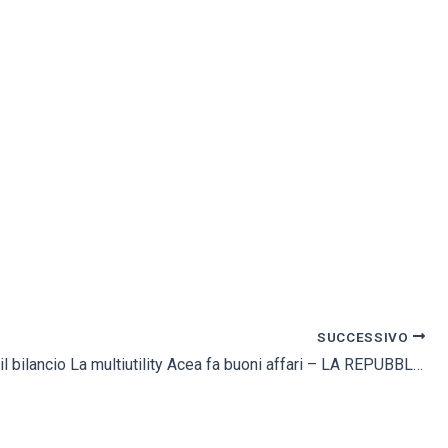
SUCCESSIVO
Approvato il bilancio La multiutility Acea fa buoni affari – LA REPUBBLICA ED. TORINO Economia