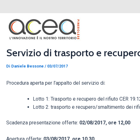
Vai
Navigazione
al
articoli
contenuto
Servizio di trasporto e recuper
Di
Daniele Bessone
/
03/07/2017
Procedura aperta per l’appalto del servizio di:
Lotto 1: Trasporto e recupero del rifiuto CER 19.
Lotto 2: trasporto e recupero/smaltimento dei ri
Scadenza presentazione offerte:
02/08/2017, ore 12,00
Apertura offerte:
03/08/2017, ore 10,30