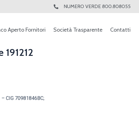
NUMERO VERDE 800.808055
nco Aperto Fornitori
Società Trasparente
Contatti
e 191212
12. – CIG 70981846BC;