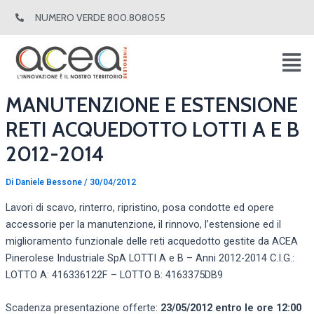
Vai
Navigazione
NUMERO VERDE 800.808055
al
articoli
contenuto
MANUTENZIONE E ESTENSIONE
RETI ACQUEDOTTO LOTTI A E B
2012-2014
Di
Daniele Bessone
/
30/04/2012
Lavori di scavo, rinterro, ripristino, posa condotte ed opere
accessorie per la manutenzione, il rinnovo, l’estensione ed il
miglioramento funzionale delle reti acquedotto gestite da ACEA
Pinerolese Industriale SpA LOTTI A e B – Anni 2012-2014 C.I.G.:
LOTTO A: 416336122F – LOTTO B: 4163375DB9
Scadenza presentazione offerte:
23/05/2012 entro le ore 12:00