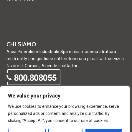
CHI SIAMO
Acea Pinerolese Industriale Spa è una moderna struttura
multi utility che gestisce sul territorio una pluralità di servizi a
favore di Comuni, Aziende e cittadini
We value your privacy
We use cookies to enhance your browsing experience, serve
© Acea Pinerolese Industriale S.p.a. – Tutti i diritti riservati. Via
personalized ads or content, and analyze our traffic. By
Vigone 42 - 10064 Pinerolo - P. Iva e Registro delle imprese di
clicking "Accept All", you consent to our use of cookies.
Torino 05059960012 - Capitale Sociale
33.915.698,68 REA di Torino: 680448