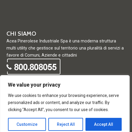
CHI SIAMO
Acea Pinerolese Industriale Spa è una moderna struttura
multi utility che gestisce sul territorio una pluralità di servizi a
favore di Comuni, Aziende e cittadini
We value your privacy
We use cookies to enhance your browsing experience, serve
© Acea Pinerolese Industriale S.p.a. – Tutti i diritti riservati. Via
personalized ads or content, and analyze our traffic. By
Vigone 42 - 10064 Pinerolo - P. Iva e Registro delle imprese di
clicking "Accept All", you consent to our use of cookies.
Torino 05059960012 - Capitale Sociale
33.915.698,68 REA di Torino: 680448
Customize
Reject All
Accept All
T
F
w
a