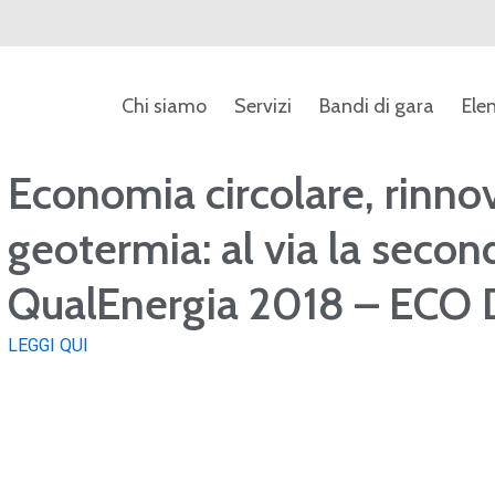
Chi siamo
Servizi
Bandi di gara
Ele
ca
Economia circolare, rinnov
geotermia: al via la seco
QualEnergia 2018 – ECO 
LEGGI QUI