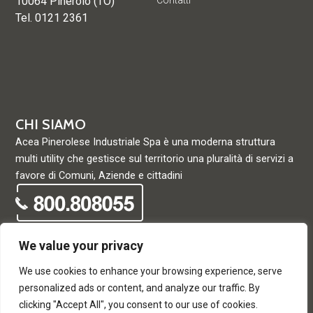
10064 Pinerolo (TO)
Contatti
Tel. 0121 2361
CHI SIAMO
Acea Pinerolese Industriale Spa è una moderna struttura
multi utility che gestisce sul territorio una pluralità di servizi a
favore di Comuni, Aziende e cittadini
We value your privacy
We use cookies to enhance your browsing experience, serve
© Acea Pinerolese Industriale S.p.a. – Tutti i diritti riservati. Via
personalized ads or content, and analyze our traffic. By
Vigone 42 - 10064 Pinerolo - P. Iva e Registro delle imprese di
clicking "Accept All", you consent to our use of cookies.