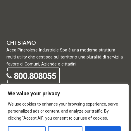
CHI SIAMO
Acea Pinerolese Industriale Spa è una moderna struttura
multi utility che gestisce sul territorio una pluralità di servizi a
favore di Comuni, Aziende e cittadini
We value your privacy
We use cookies to enhance your browsing experience, serve
© Acea Pinerolese Industriale S.p.a. – Tutti i diritti riservati. Via
personalized ads or content, and analyze our traffic. By
Vigone 42 - 10064 Pinerolo - P. Iva e Registro delle imprese di
clicking "Accept All", you consent to our use of cookies.
Torino 05059960012 - Capitale Sociale
33.915.698,68 REA di Torino: 680448