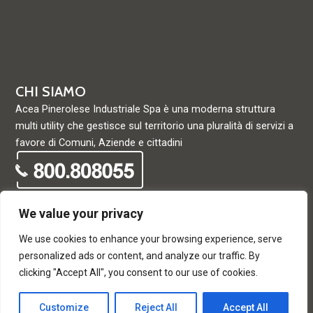
CHI SIAMO
Acea Pinerolese Industriale Spa è una moderna struttura
multi utility che gestisce sul territorio una pluralità di servizi a
favore di Comuni, Aziende e cittadini
We value your privacy
We use cookies to enhance your browsing experience, serve
© Acea Pinerolese Industriale S.p.a. – Tutti i diritti riservati. Via
personalized ads or content, and analyze our traffic. By
Vigone 42 - 10064 Pinerolo - P. Iva e Registro delle imprese di
clicking "Accept All", you consent to our use of cookies.
Torino 05059960012 - Capitale Sociale
33.915.698,68 REA di Torino: 680448
Customize
Reject All
Accept All
T
F