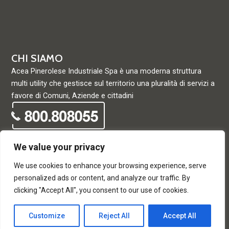
CHI SIAMO
Acea Pinerolese Industriale Spa è una moderna struttura
multi utility che gestisce sul territorio una pluralità di servizi a
favore di Comuni, Aziende e cittadini
We value your privacy
We use cookies to enhance your browsing experience, serve
© Acea Pinerolese Industriale S.p.a. – Tutti i diritti riservati. Via
personalized ads or content, and analyze our traffic. By
Vigone 42 - 10064 Pinerolo - P. Iva e Registro delle imprese di
clicking "Accept All", you consent to our use of cookies.
Torino 05059960012 - Capitale Sociale
33.915.698,68 REA di Torino: 680448
Customize
Reject All
Accept All
T
F
w
a