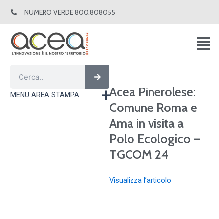
Vai
NUMERO VERDE 800.808055
al
contenuto
Cerca
Cerca
Acea Pinerolese:
MENU AREA STAMPA
Comune Roma e
Ama in visita a
Polo Ecologico –
TGCOM 24
Visualizza l’articolo