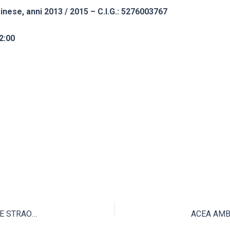
nese, anni 2013 / 2015 – C.I.G.: 5276003767
2:00
ESITO – LAVORI DI MANUTENZIONE ELETTRICA ORDINARI E STRAORDINARI DELLA LINEA UMIDO E DELLA LINEA SECCO PRESSO L’IMPIANTO DI VALORIZZAZIONE DEI RIFIUTI DI ACEA PINEROLESE INDUSTRIALE S.P.A. – ANNO 2013 CIG: 5009699664