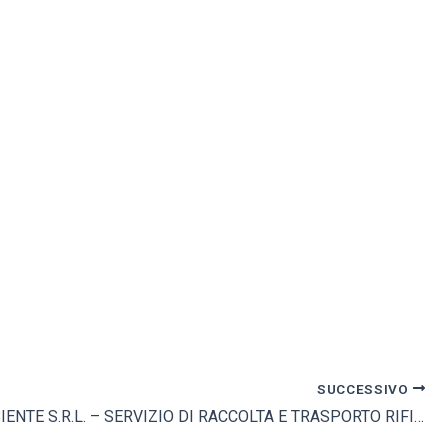
SUCCESSIVO
ACEA AMBIENTE S.R.L. – SERVIZIO DI RACCOLTA E TRASPORTO RIFIUTI INGOMBRANTI E LIGNEI 2013-2015