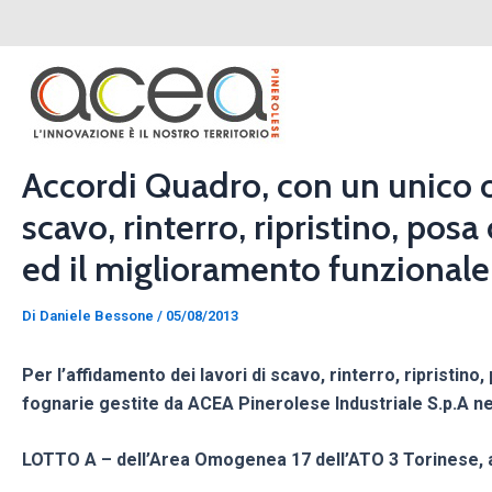
Vai
Navigazione
al
articoli
contenuto
Accordi Quadro, con un unico o
scavo, rinterro, ripristino, po
ed il miglioramento funzionale
Di
Daniele Bessone
/
05/08/2013
Per l’affidamento dei lavori di scavo, rinterro, ripristi
fognarie gestite da ACEA Pinerolese Industriale S.p.A nel
LOTTO A – dell’Area Omogenea 17 dell’ATO 3 Torinese, an