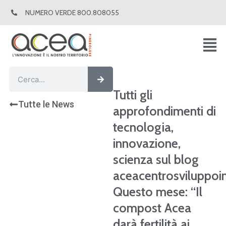
Vai
NUMERO VERDE 800.808055
al
contenuto
Cerca
Cerca
Tutti gli
Tutte le News
approfondimenti di
tecnologia,
innovazione,
scienza sul blog
aceacentrosviluppoin
Questo mese: “Il
compost Acea
darà fertilità ai