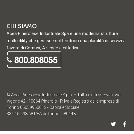
CHI SIAMO
Acea Pinerolese Industriale Spa è una moderna struttura
multi utility che gestisce sul territorio una pluralità di servizi a
favore di Comuni, Aziende e cittadini
© Acea Pinerolese Industriale S.p.a. – Tutti i diritti riservati. Via
Vigone 42 - 10064 Pinerolo - P. Iva e Registro delle imprese di
Torino 05059960012 - Capitale Sociale
33.915.698,68 REA di Torino: 680448
T
F
w
a
i
c