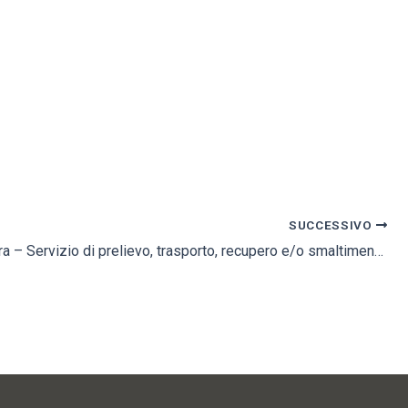
SUCCESSIVO
Esito di gara – Servizio di prelievo, trasporto, recupero e/o smaltimento dei fanghi disidratati (codice CER 190805) 2012-2014