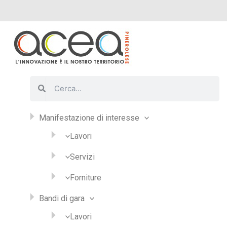
Vai
al
contenuto
Cerca
Cerca
Manifestazione di interesse
Lavori
Servizi
Forniture
Bandi di gara
Lavori