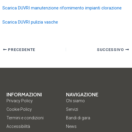
Scarica DUVRI manutenzione rifornimento impianti clorazione
Scarica DUVRI pulizia vasche
PRECEDENTE
SUCCESSIVO
INFORMAZIONI
NAVIGAZIONE
Privacy Policy
Chi siamo
Cookie Policy
Servizi
Termini e condizioni
Bandi di gara
Accessibilità
News