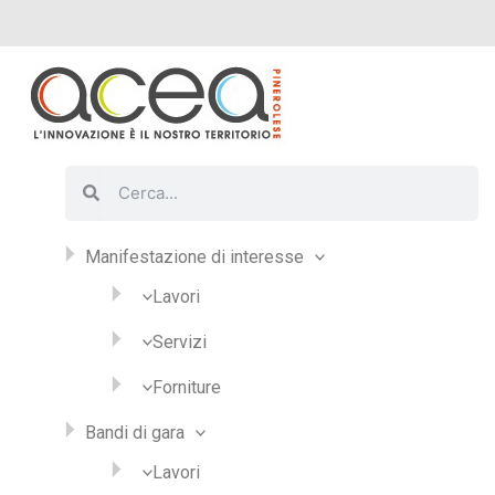
Vai
al
contenuto
Cerca
Cerca
Manifestazione di interesse
Lavori
Servizi
Forniture
Bandi di gara
Lavori