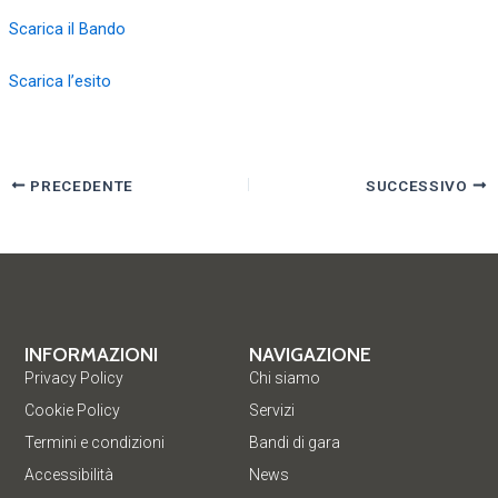
Scarica il Bando
Scarica l’esito
PRECEDENTE
SUCCESSIVO
INFORMAZIONI
NAVIGAZIONE
Privacy Policy
Chi siamo
Cookie Policy
Servizi
Termini e condizioni
Bandi di gara
Accessibilità
News