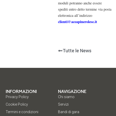
moduli potranno anche essere
spediti entro detto termine via posta
elettronica all’indirizzo
clienti@aceapinerolese.it
Tutte le News
INFORMAZIONI
NAVIGAZIONE
Privacy Policy
Chi siamo
Cookie Policy
Servizi
Termini e condizioni
Bandi di gara