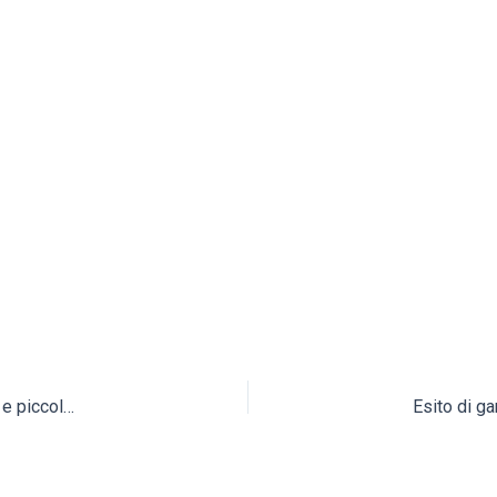
Lavori per l’esecuzione di derivazioni d’utenza, manutenzioni e piccole estensioni sulle reti idriche Anni 2012 – 2014