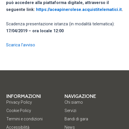
può accedere alla piattaforma digitale, attraverso il
seguente link:
https://aceapinerolese.acquistitelematici.it
.
Scadenza presentazione istanza (in modalità telematica):
17/04/2019 – ora locale 12:00
Scarica l’avviso
INFORMAZIONI
NAVIGAZIONE
Privacy Policy
Chi siamo
Cookie Policy
Servizi
Termini e condizioni
Bandi di gara
Accessibilità
News