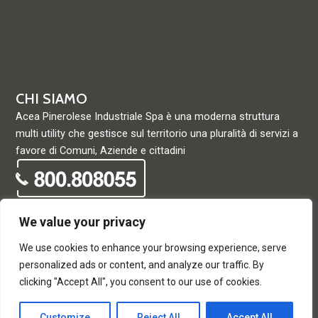
CHI SIAMO
Acea Pinerolese Industriale Spa è una moderna struttura
multi utility che gestisce sul territorio una pluralità di servizi a
favore di Comuni, Aziende e cittadini
We value your privacy
We use cookies to enhance your browsing experience, serve
© Acea Pinerolese Industriale S.p.a. – Tutti i diritti riservati. Via
personalized ads or content, and analyze our traffic. By
Vigone 42 - 10064 Pinerolo - P. Iva e Registro delle imprese di
clicking "Accept All", you consent to our use of cookies.
Torino 05059960012 - Capitale Sociale
33.915.698,68 REA di Torino: 680448
Customize
Reject All
Accept All