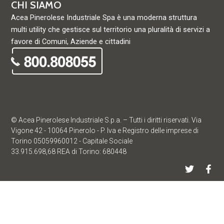
CHI SIAMO
Acea Pinerolese Industriale Spa è una moderna struttura
multi utility che gestisce sul territorio una pluralità di servizi a
favore di Comuni, Aziende e cittadini
© Acea Pinerolese Industriale S.p.a. – Tutti i diritti riservati. Via
Vigone 42 - 10064 Pinerolo - P. Iva e Registro delle imprese di
Torino 05059960012 - Capitale Sociale
33.915.698,68 REA di Torino: 680448
T
F
w
a
i
c
t
e
t
b
e
o
r
o
k