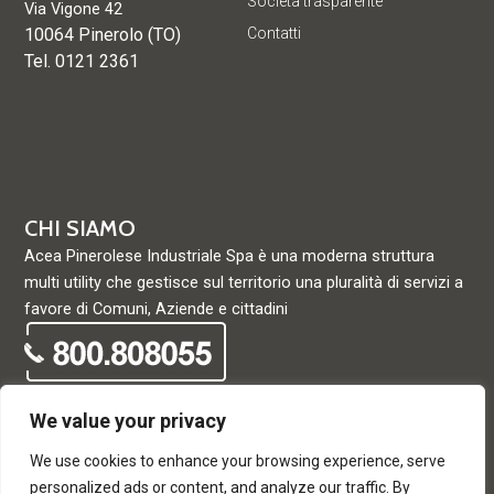
Società trasparente
Via Vigone 42
10064 Pinerolo (TO)
Contatti
Tel. 0121 2361
CHI SIAMO
Acea Pinerolese Industriale Spa è una moderna struttura
multi utility che gestisce sul territorio una pluralità di servizi a
favore di Comuni, Aziende e cittadini
We value your privacy
We use cookies to enhance your browsing experience, serve
© Acea Pinerolese Industriale S.p.a. – Tutti i diritti riservati. Via
personalized ads or content, and analyze our traffic. By