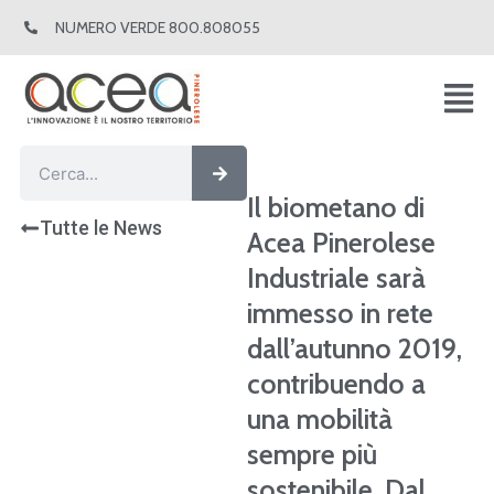
Vai
NUMERO VERDE 800.808055
al
contenuto
Cerca
Cerca
Il biometano di
Tutte le News
Acea Pinerolese
Industriale sarà
immesso in rete
dall’autunno 2019,
contribuendo a
una mobilità
sempre più
sostenibile. Dal