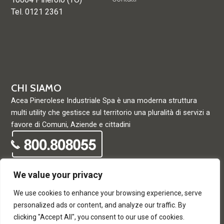
Tel. 0121 2361
CHI SIAMO
Acea Pinerolese Industriale Spa è una moderna struttura
multi utility che gestisce sul territorio una pluralità di servizi a
favore di Comuni, Aziende e cittadini
We value your privacy
We use cookies to enhance your browsing experience, serve
© Acea Pinerolese Industriale S.p.a. – Tutti i diritti riservati. Via
personalized ads or content, and analyze our traffic. By
Vigone 42 - 10064 Pinerolo - P. Iva e Registro delle imprese di
clicking "Accept All", you consent to our use of cookies.
Torino 05059960012 - Capitale Sociale