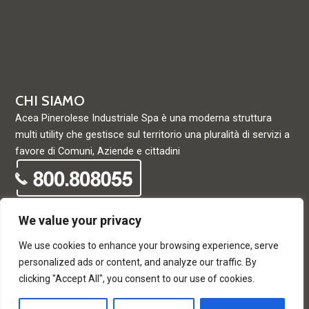
CHI SIAMO
Acea Pinerolese Industriale Spa è una moderna struttura
multi utility che gestisce sul territorio una pluralità di servizi a
favore di Comuni, Aziende e cittadini
We value your privacy
We use cookies to enhance your browsing experience, serve
© Acea Pinerolese Industriale S.p.a. – Tutti i diritti riservati. Via
personalized ads or content, and analyze our traffic. By
Vigone 42 - 10064 Pinerolo - P. Iva e Registro delle imprese di
clicking "Accept All", you consent to our use of cookies.
Torino 05059960012 - Capitale Sociale
33.915.698,68 REA di Torino: 680448