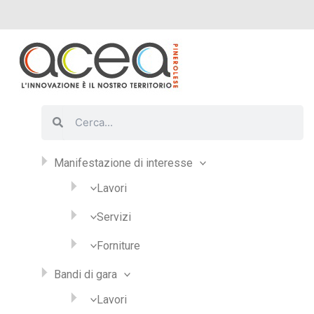
Vai
al
contenuto
Cerca
Cerca
Manifestazione di interesse
Lavori
Servizi
Forniture
Bandi di gara
Lavori