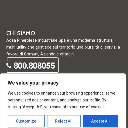
CHI SIAMO
Acea Pinerolese Industriale Spa è una moderna struttura
multi utility che gestisce sul territorio una pluralità di servizi a
favore di Comuni, Aziende e cittadini
We value your privacy
We use cookies to enhance your browsing experience, serve
© Acea Pinerolese Industriale S.p.a. – Tutti i diritti riservati. Via
personalized ads or content, and analyze our traffic. By
Vigone 42 - 10064 Pinerolo - P. Iva e Registro delle imprese di
clicking "Accept All", you consent to our use of cookies.
Torino 05059960012 - Capitale Sociale
33.915.698,68 REA di Torino: 680448
Customize
Reject All
Accept All
T
F
w
a