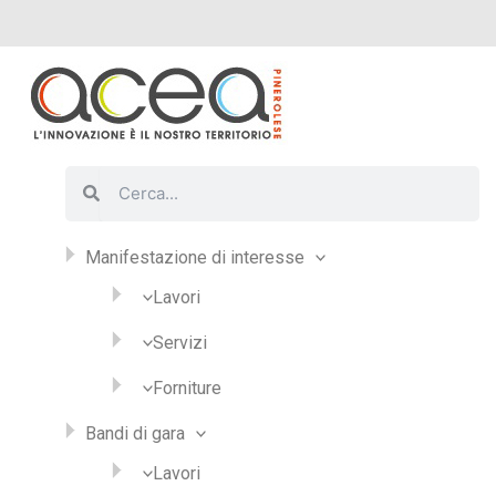
Vai
al
contenuto
Cerca
Cerca
Manifestazione di interesse
Lavori
Servizi
Forniture
Bandi di gara
Lavori