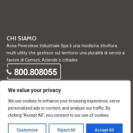
CHI SIAMO
Acea Pinerolese Industriale Spa è una moderna struttura
multi utility che gestisce sul territorio una pluralità di servizi a
favore di Comuni, Aziende e cittadini
We value your privacy
We use cookies to enhance your browsing experience, serve
© Acea Pinerolese Industriale S.p.a. – Tutti i diritti riservati. Via
personalized ads or content, and analyze our traffic. By
Vigone 42 - 10064 Pinerolo - P. Iva e Registro delle imprese di
clicking "Accept All", you consent to our use of cookies.
Torino 05059960012 - Capitale Sociale
33.915.698,68 REA di Torino: 680448
Customize
Reject All
Accept All
T
F