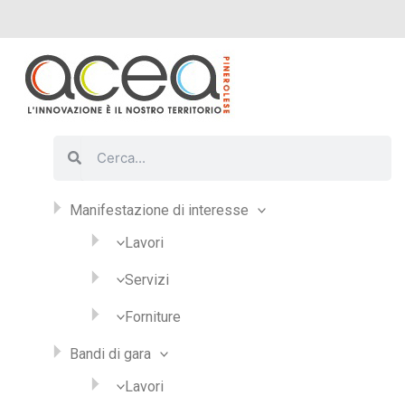
Vai
al
contenuto
Cerca
Cerca
Manifestazione di interesse
Lavori
Servizi
Forniture
Bandi di gara
Lavori