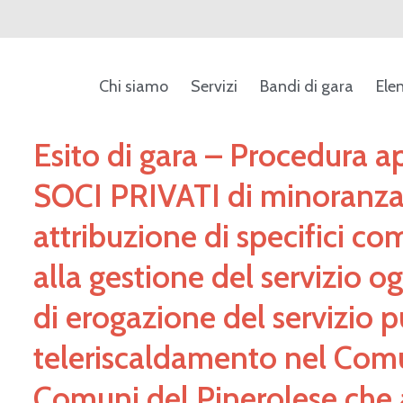
Chi siamo
Servizi
Bandi di gara
Ele
Esito di gara – Procedura ap
SOCI PRIVATI di minoranza 
attribuzione di specifici co
alla gestione del servizio o
di erogazione del servizio p
teleriscaldamento nel Comun
Comuni del Pinerolese che 