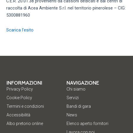
C.E.R. 20.01.38 provenienti da cassoni dedicati e dai centri di
raccolta di Acea Ambiente S.r.l. nel territorio pinerolese – CIG:
5300881960
Scarica l’esito
INFORMAZIONI
NAVIGAZIONE
Privacy Policy
Chi siamo
Cookie Policy
Servizi
Termini e condizioni
Bandi di gara
Accessibilità
News
Albo pretorio online
Elenco aperto fornitori
Lavora con noi