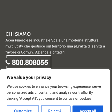
CHI SIAMO
Acea Pinerolese Industriale Spa è una moderna struttura
multi utility che gestisce sul territorio una pluralità di servizi a
favore di Comuni, Aziende e cittadini
We value your privacy
We use cookies to enhance your browsing experience, serve
© Acea Pinerolese Industriale S.p.a. – Tutti i diritti riservati. Via
personalized ads or content, and analyze our traffic. By
Vigone 42 - 10064 Pinerolo - P. Iva e Registro delle imprese di
clicking "Accept All", you consent to our use of cookies.
Torino 05059960012 - Capitale Sociale
33.915.698,68 REA di Torino: 680448
Customize
Reject All
Accept All
T
F