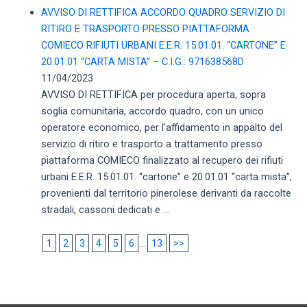
AVVISO DI RETTIFICA ACCORDO QUADRO SERVIZIO DI
RITIRO E TRASPORTO PRESSO PIATTAFORMA
COMIECO RIFIUTI URBANI E.E.R. 15.01.01. “CARTONE” E
20.01.01 “CARTA MISTA” – C.I.G.: 971638568D
11/04/2023
AVVISO DI RETTIFICA per procedura aperta, sopra
soglia comunitaria, accordo quadro, con un unico
operatore economico, per l’affidamento in appalto del
servizio di ritiro e trasporto a trattamento presso
piattaforma COMIECO finalizzato al recupero dei rifiuti
urbani E.E.R. 15.01.01. “cartone” e 20.01.01 “carta mista”,
provenienti dal territorio pinerolese derivanti da raccolte
stradali, cassoni dedicati e ...
1
2
3
4
5
6
...
13
>>