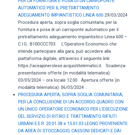
PER LA FORNITURA E POSA DI UN CARROPONTE
AUTOMATICO PER IL PRETRATTAMENTO
ADEGUAMENTO IMPIANTISTICO LINEA 600
29/03/2024
Procedura aperta, sopra soglia comunitaria, per la
fornitura e posa di un carroponte automatico per il
pretrattamento adeguamento impiantistico Linea 600 –
C.I.G.: B10DCCC703 L’Operatore Economico che
intende partecipare alla gara, può accedere alla
piattaforma digitale, attraverso il seguente link:
https://aceapinerolese.acquistitelematici.it. Scadenza
presentazione offerte (in modalità telematica):
03/05/2024 – ora locale 12:00 Apertura offerte (in
modalità telematica): 06/05/2024 ...
PROCEDURA APERTA, SOPRA SOGLIA COMUNITARIA,
PER LA CONCLUSIONE DI UN ACCORDO QUADRO CON
UN UNICO OPERATORE ECONOMICO PER L’ESECUZIONE
DEL SERVIZIO DI RITIRO E TRATTAMENTO RIFIUTI
URBANI E.E.R. 20.01.38 e 15.01.03 LEGNO PROVENIENTE
DA AREA DI STOCCAGGIO, CASSONI DEDICATI E DAI