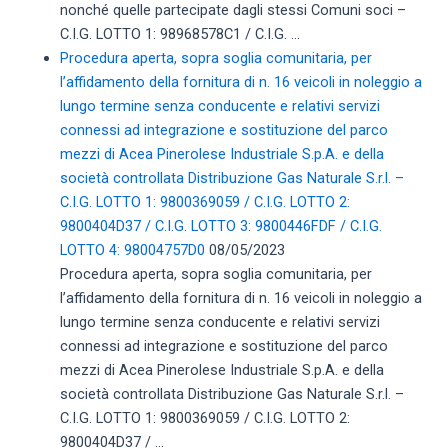
nonché quelle partecipate dagli stessi Comuni soci –
C.I.G. LOTTO 1: 98968578C1 / C.I.G. ...
Procedura aperta, sopra soglia comunitaria, per
l’affidamento della fornitura di n. 16 veicoli in noleggio a
lungo termine senza conducente e relativi servizi
connessi ad integrazione e sostituzione del parco
mezzi di Acea Pinerolese Industriale S.p.A. e della
società controllata Distribuzione Gas Naturale S.r.l. –
C.I.G. LOTTO 1: 9800369059 / C.I.G. LOTTO 2:
9800404D37 / C.I.G. LOTTO 3: 9800446FDF / C.I.G.
LOTTO 4: 98004757D0
08/05/2023
Procedura aperta, sopra soglia comunitaria, per
l’affidamento della fornitura di n. 16 veicoli in noleggio a
lungo termine senza conducente e relativi servizi
connessi ad integrazione e sostituzione del parco
mezzi di Acea Pinerolese Industriale S.p.A. e della
società controllata Distribuzione Gas Naturale S.r.l. –
C.I.G. LOTTO 1: 9800369059 / C.I.G. LOTTO 2:
9800404D37 / ...