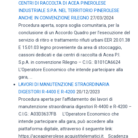
CENTRI DI RACCOLTA DI ACEA PINEROLESE
INDUSTRIALE S.P.A. NEL TERRITORIO PINEROLESE
ANCHE IN CONVENZIONE RILEGNO
27/03/2024
Procedura aperta, sopra soglia comunitaria, per la
conclusione di un Accordo Quadro per l’esecuzione del
servizio di ritiro e trattamento rifiuti urbani EER 20.01.38
E 15.01.03 legno proveniente da area di stoccaggio,
cassoni dedicati e dai centri di raccolta di Acea P.I.
S.p.A. in convenzione Rilegno – C.I.G.: B101CA6624
L’Operatore Economico che intende partecipare alla
gara, ...
LAVORI DI MANUTENZIONE STRAORDINARIA
DIGESTORI R-4400 E R-4200
20/12/2023
Procedura aperta per l’affidamento dei lavori di
manutenzione straordinaria digestori R-4400 e R-4200 –
C.I.G.: A03D3637FB L’Operatore Economico che
intende partecipare alla gara, può accedere alla
piattaforma digitale, attraverso il seguente link:
https://aceapinerolese.acquistitelematici.it. Scadenza