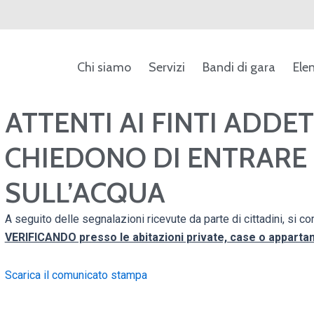
Chi siamo
Servizi
Bandi di gara
Ele
ca
ATTENTI AI FINTI ADDE
CHIEDONO DI ENTRARE 
SULL’ACQUA
A seguito delle segnalazioni ricevute da parte di cittadini, si 
VERIFICANDO presso le abitazioni private, case o appart
Scarica il comunicato stampa