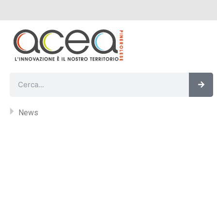
Vai
al
contenuto
Cer
Cerca
News