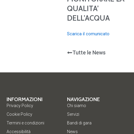
QUALITA’
DELL’ACQUA
Scarica il comunicato
Tutte le News
INFORMAZIONI
NAVIGAZIONE
Privacy Policy
Chi siamo
Cookie Policy
Servizi
Termini e condizioni
Bandi di gara
Accessibilità
News