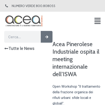
Vai
NUMERO VERDE 800.808055
al
contenuto
Cerca
Cerca
Acea Pinerolese
Tutte le News
Industriale ospita il
meeting
internazionale
dell’ISWA
Open Workshop “Il trattamento
della frazione organica dei
rifiuti urbani: sfide locali e
globali”.